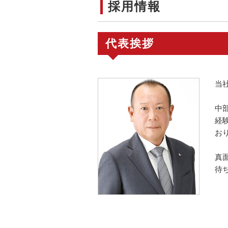
採用情報
代表挨拶
当
中
経
お
真
待