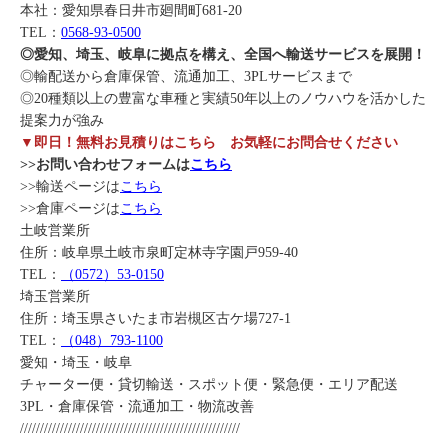
本社：愛知県春日井市廻間町681-20
TEL：
0568-93-0500
◎愛知、埼玉、岐阜に拠点を構え、全国へ輸送サービスを展開！
◎輸配送から倉庫保管、流通加工、3PLサービスまで
◎20種類以上の豊富な車種と実績50年以上のノウハウを活かした
提案力が強み
▼即日！無料お見積りはこちら お気軽にお問合せください
>>お問い合わせフォームは
こちら
>>輸送ページは
こちら
>>倉庫ページは
こちら
土岐営業所
住所：岐阜県土岐市泉町定林寺字園戸959-40
TEL：
（0572）53-0150
埼玉営業所
住所：埼玉県さいたま市岩槻区古ケ場727-1
TEL：
（048）793-1100
愛知・埼玉・岐阜
チャーター便・貸切輸送・スポット便・緊急便・エリア配送
3PL・倉庫保管・流通加工・物流改善
///////////////////////////////////////////////////////