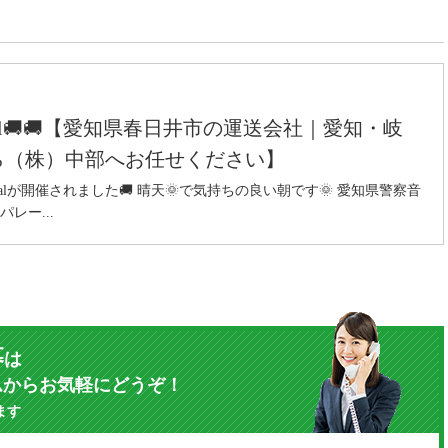
ival🚚🚚【愛知県春日井市の運送会社｜愛知・岐
ら（株）中部へお任せください】
rnivalが開催されました🚚 晴天🌞で気持ちの良い朝です🌞 愛知県警察音
パレー...
募
は
ムからお気軽にどうぞ！
ます