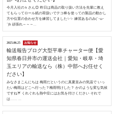
今月入社のｋさん😊 昨日は商品の取り扱い方法を先輩に教え
てもらってロール紙の荷扱いでテコ棒を使っての製品の動かし
方や位置の合わせ方を練習してました✨✨ 練習あるのみ(`･ω･
´)b 頑張れ～～～...
2025.06.25
お知らせ
輸送報告ブログ大型平車チャーター便【愛
知県春日井市の運送会社｜愛知・岐阜・埼
玉エリアの輸送なら（株）中部へお任せく
ださい】
みなさまこんにちは 梅雨だというのに真夏並みの気温で いっ
たい梅雨はどこへ行った？梅雨明けした？ かのような変な気候
ですね☔ くれぐれも熱中症にはお気を付けください それで
は…… ...