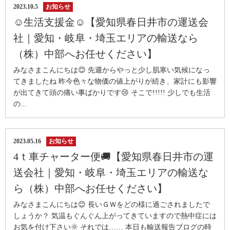
2023.10.5
お知らせ
☺生活支援金☺【愛知県春日井市の運送会
社｜愛知・岐阜・埼玉エリアの輸送なら
（株）中部へお任せください】
みなさまこんにちは😊 先週からやっと少し肌寒い気候になっ
てきましたね 昨今色々な物価の値上がりが続き、家計にも影響
が出てきて頭の痛い事ばかりです😢 そこで!!!!! 少しでも生活
の...
2023.05.16
お知らせ
4ｔ車チャーター便🚚【愛知県春日井市の運
送会社｜愛知・岐阜・埼玉エリアの輸送な
ら（株）中部へお任せください】
みなさまこんにちは😊 長いＧＷをどの様に過ごされましたで
しょうか？ 気温もぐんぐん上がってきていますので熱中症には
お気を付け下さい🌞 それでは…… 本日も輸送報告ブログの時